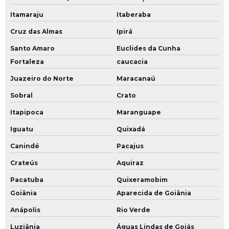
Itamaraju
Itaberaba
Cruz das Almas
Ipirá
Santo Amaro
Euclides da Cunha
Fortaleza
caucacia
Juazeiro do Norte
Maracanaú
Sobral
Crato
Itapipoca
Maranguape
Iguatu
Quixadá
Canindé
Pacajus
Crateús
Aquiraz
Pacatuba
Quixeramobim
Goiânia
Aparecida de Goiânia
Anápolis
Rio Verde
Luziânia
Águas Lindas de Goiás