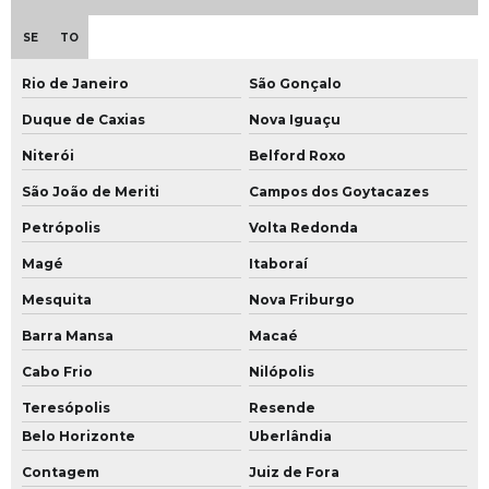
Uniforme para limpeza empresas
SE
TO
Uniforme social feminino personalizado
Rio de Janeiro
São Gonçalo
Uniforme social feminino pronta entrega
Duque de Caxias
Nova Iguaçu
Uniforme social para empresa
Niterói
Belford Roxo
Uniforme social para secretaria
São João de Meriti
Campos dos Goytacazes
Uniforme social personalizado
Petrópolis
Volta Redonda
Magé
Itaboraí
Uniforme vestido copeira
Mesquita
Nova Friburgo
Uniformes profissionais guarda pó
Barra Mansa
Macaé
Uniformes pronta entrega
Cabo Frio
Nilópolis
Uniformes pronta entrega em sp
Teresópolis
Resende
Uniformes sociais camisas
Belo Horizonte
Uberlândia
Uniformes sociais femininos para empresas
Contagem
Juiz de Fora