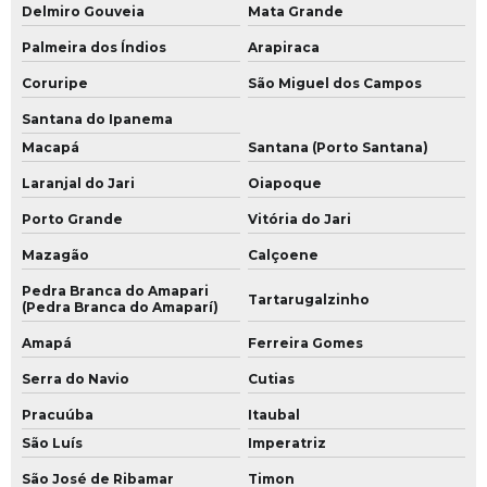
Delmiro Gouveia
Mata Grande
Palmeira dos Índios
Arapiraca
Coruripe
São Miguel dos Campos
Santana do Ipanema
Macapá
Santana (Porto Santana)
Laranjal do Jari
Oiapoque
Porto Grande
Vitória do Jari
Mazagão
Calçoene
Pedra Branca do Amapari
Tartarugalzinho
(Pedra Branca do Amaparí)
Amapá
Ferreira Gomes
Serra do Navio
Cutias
Pracuúba
Itaubal
São Luís
Imperatriz
São José de Ribamar
Timon