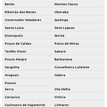
Fabricante de uniformes sociais
Betim
Montes Claros
Uniformes sociais no atacado
Ribeirão das Neves
Uberaba
Fabrica de uniformes sociais em sp
Governador Valadares
Ipatinga
Fábrica de uniformes feminino
Santa Luzia
Sete Lagoas
Fabricante de uniforme para clínicas
Divinópolis
Ibirité
Fábrica de conjunto operacional
Poços de Caldas
Patos de Minas
Camiseta uniforme masculino
Teófilo Otoni
Sabará
Pouso Alegre
Barbacena
Uniforme brim com faixa refletiva laranja
Varginha
Conselheiro Lafeiete
Uniforme de brim
Araguari
Itabira
Camiseta uniforme empresa personalizada
Passos
Uniforme de brim manga longa
Serra
Vila Velha
Cariacica
Vitória
Cachoeiro de Itapemirim
Linhares