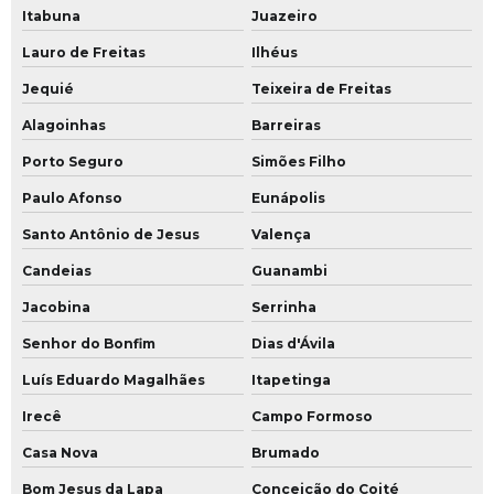
Itabuna
Juazeiro
Lauro de Freitas
Ilhéus
Jequié
Teixeira de Freitas
Alagoinhas
Barreiras
Porto Seguro
Simões Filho
Paulo Afonso
Eunápolis
Santo Antônio de Jesus
Valença
Candeias
Guanambi
Jacobina
Serrinha
Senhor do Bonfim
Dias d'Ávila
Luís Eduardo Magalhães
Itapetinga
Irecê
Campo Formoso
Casa Nova
Brumado
Bom Jesus da Lapa
Conceição do Coité