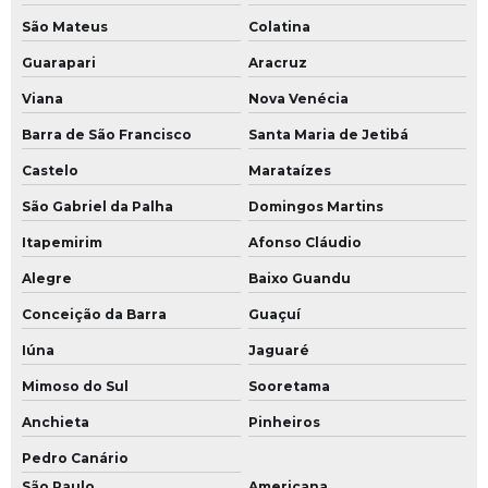
São Mateus
Colatina
Guarapari
Aracruz
Viana
Nova Venécia
Barra de São Francisco
Santa Maria de Jetibá
Castelo
Marataízes
São Gabriel da Palha
Domingos Martins
Itapemirim
Afonso Cláudio
Alegre
Baixo Guandu
Conceição da Barra
Guaçuí
Iúna
Jaguaré
Mimoso do Sul
Sooretama
Anchieta
Pinheiros
Pedro Canário
São Paulo
Americana