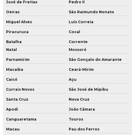
José de Freitas
Pedro II
Oeiras
São Raimundo Nonato
Miguel Alves
Luís Correia
Piracuruca
Cocal
Batalha
Corrente
Natal
Mossoró
Parnamirim
São Gonçalo do Amarante
Macaíba
Ceará-Mirim
Caicó
Açu
Currais Novos
São José de Mipibu
Santa Cruz
Nova Cruz
Apodi
João Câmara
Canguaretama
Touros
Macau
Pau dos Ferros