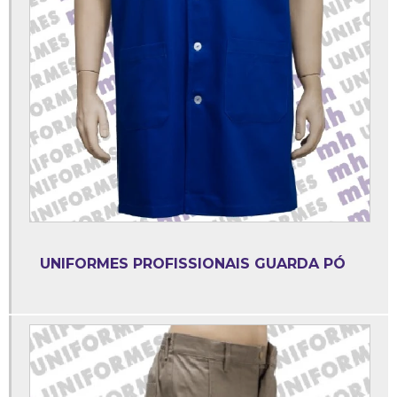
Confecção de uniformes escolares
Confecção de uniformes hospitalares
Confecção de uniformes são paulo
Confecção de uniformes sp
Conjunto babá
Conjunto copeira
Conjunto operacional
Dolmã feminino manga curta
Empresa de uniforme social
UNIFORMES PROFISSIONAIS GUARDA PÓ
Empresa de uniformes em são paulo
Empresa de uniformes profissionais sp
Fabrica de calça brim
Fábrica de uniforme social