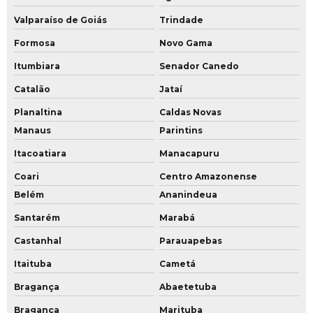
Valparaíso de Goiás
Trindade
Formosa
Novo Gama
Itumbiara
Senador Canedo
Catalão
Jataí
Planaltina
Caldas Novas
Manaus
Parintins
Itacoatiara
Manacapuru
Coari
Centro Amazonense
Belém
Ananindeua
Santarém
Marabá
Castanhal
Parauapebas
Itaituba
Cametá
Bragança
Abaetetuba
Bragança
Marituba