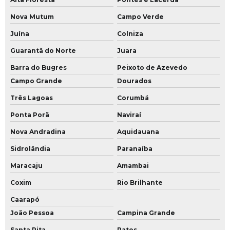
Nova Mutum
Campo Verde
Juína
Colniza
Guarantã do Norte
Juara
Barra do Bugres
Peixoto de Azevedo
Campo Grande
Dourados
Três Lagoas
Corumbá
Ponta Porã
Naviraí
Nova Andradina
Aquidauana
Sidrolândia
Paranaíba
Maracaju
Amambai
Coxim
Rio Brilhante
Caarapó
João Pessoa
Campina Grande
Santa Rita
Patos