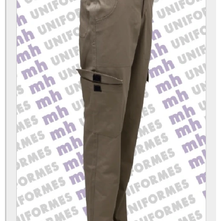
Fábrica de uniformes hospitalares
Fábrica de uniformes sp
Fabricante de uniformes
Fabricante de uniformes em brim
Fabricante de uniformes para empresas
Fabricante de uniformes profissionais
Guarda pó brim
Jaleco gola esporte
Jaleco gola italiana
Jaleco gola padre branco
Jaleco sem manga branco
Jaqueta masculina uniforme
Jaqueta nylon masculina uniforme