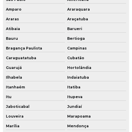
Amparo
Araraquara
Araras
Araçatuba
Atibaia
Barueri
Bauru
Bertioga
Bragança Paulista
Campinas
Caraguatatuba
Cubatão
Guarujá
Hortolândia
Ilhabela
Indaiatuba
Itanhaém
Itatiba
Itu
Itupeva
Jaboticabal
Jundiaí
Louveira
Marapoama
Marília
Mendonça