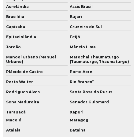
Acrelândia
Assis Brasil
Brasiléia
Bujari
Capixaba
Cruzeiro do Sul
Epitaciolândia
Feijó
Jordão
Mâncio Lima
Manoel Urbano (Manuel
Marechal Thaumaturgo
Urbano)
(Taumaturgo, Thaumaturgo)
Plácido de Castro
Porto Acre
Porto Walter
Rio Branco*
Rodrigues Alves
Santa Rosa do Purus
Sena Madureira
Senador Guiomard
Tarauacá
Xapuri
Maceió
Maragogi
Atalaia
Batalha