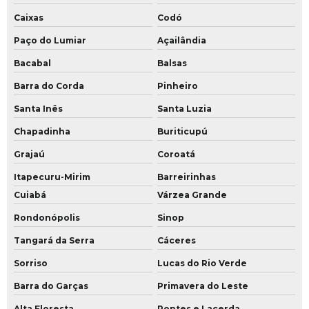
Caixas
Codó
Paço do Lumiar
Açailândia
Bacabal
Balsas
Barra do Corda
Pinheiro
Santa Inês
Santa Luzia
Chapadinha
Buriticupú
Grajaú
Coroatá
Itapecuru-Mirim
Barreirinhas
Cuiabá
Várzea Grande
Rondonópolis
Sinop
Tangará da Serra
Cáceres
Sorriso
Lucas do Rio Verde
Barra do Garças
Primavera do Leste
Alta Floresta
Pontes e Lacerda