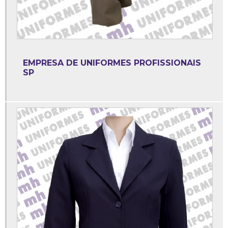
Loja de uniforme profissional
Pullover uniforme
Sapato antiderrapante branco
EMPRESA DE UNIFORMES PROFISSIONAIS
Sapato antiderrapante feminino
SP
Sapato antiderrapante para cozinha industrial
Sapato antiderrapante para limpeza
Sapato antiderrapante profissional
Sapato babuche fechado
Uniforme chef de cozinha
Uniforme clinica medica
Uniforme com logo
Uniforme copeira vestido
Uniforme corporativo