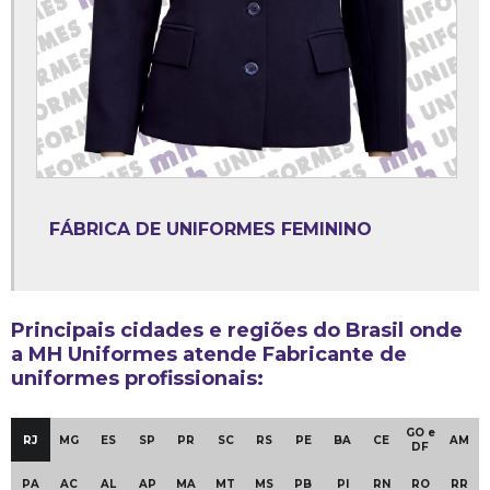
Uniforme corporativo feminino
Uniforme corporativo sp
Uniforme de cozinha
Uniforme em são paulo
Uniforme feminino atacado
Uniforme hospitalar
FÁBRICA DE UNIFORMES FEMININO
Uniforme hospitalar recepção
Uniforme operacional
Principais cidades e regiões do Brasil onde
Uniforme operacional brim
a MH Uniformes atende Fabricante de
Uniforme operacional segurança
uniformes profissionais:
Uniforme para camareira de hotel
GO e
RJ
MG
ES
SP
PR
SC
RS
PE
BA
CE
AM
DF
Uniforme para hotelaria
PA
AC
AL
AP
MA
MT
MS
PB
PI
RN
RO
RR
Uniforme para limpeza