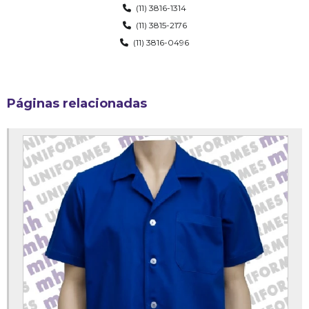
(11) 3816-1314
Blusa de moletom uniforme
(11) 3815-2176
(11) 3816-0496
Boné uniforme
Calça brim uniforme
Calça legging uniforme
Páginas relacionadas
Calça oxford com elástico
Calça social feminina uniforme
Camisa de uniforme
Camisa de uniforme gola polo
Camisa de uniforme polo
Camisa de uniforme social feminina
Camisa social masculina manga curta uniforme
Colete social feminino uniforme