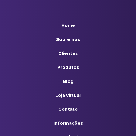
Bandana Vermelha
Bibico na cor Branca
Home
Boné Em Brim Branco
Sobre nós
Calça 1/2 Elastico Xadrez
Clientes
Calçado Antiderrapante Branco ( Bootminas)
Produtos
Camiseta Básica Manga Curta Branca
Blog
Dolman Branco Com Detalhes Pretos
Loja virtual
Dolman Feminino Em Polialgodão Branco
Contato
Dolman Unissex Em Polialgodão Branco
Informações
Hapi Branco