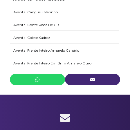
Avental Canguru Marinho
Avental Colete Risca De Giz
Avental Colete Xadrez
Avental Frente Inteiro Amarelo Canário
Avental Frente Inteiro Em Brim Amarelo Ouro
Avental Frente Inteiro Em Brim Amarelo Ouro
Avental Frente Inteiro Em Brim Branco
Avental Frente Inteiro Em Brim Verde
Avental Frente Inteiro Em Brim Vermelho
Avental Frente Inteiro Laranja