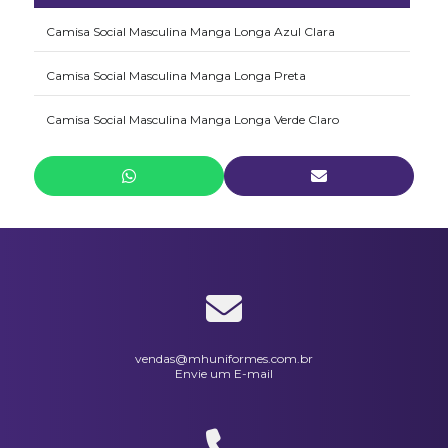
Camisa Social Masculina Manga Longa Azul Clara
Camisa Social Masculina Manga Longa Preta
Camisa Social Masculina Manga Longa Verde Claro
Gravata Masculina Com Nó Fixo Azul Marinho
Gravata Masculina Estampada Sem Nó
Jaqueta Masculina Microfibra Peletizada Preta
Jaquetas Masculina Em Microfibra Peletizada Azul Marinho
Pulôver Masculino noDecote V Azul Marinho
vendas@mhuniformes.com.br
Envie um E-mail
Pulôver Masculino no Decote V Preto