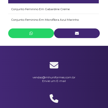
Conjunto Feminino Em Gabardine Creme
Conjunto Feminino Em Microfibra Azul Marinho
Conjunto Feminino Em Oxford Azul Marinho
Conjunto Feminino Em Oxford Preto
Conjunto Feminino Em Semprigual Azul Claro
Conjunto Feminino Em Semprigual Bege
Conjunto Feminino Em Semprigual Cinza
vendas@mhuniformes.com.br
Envie um E-mail
Conjunto Limpeza Fem Em Microfibra Preto
Conjunto Masculino Gola Esporte Em Brim Cinza
Tenis Modelo Keeds