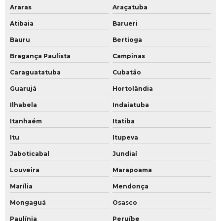
Araras
Araçatuba
Atibaia
Barueri
Bauru
Bertioga
Bragança Paulista
Campinas
Caraguatatuba
Cubatão
Guarujá
Hortolândia
Ilhabela
Indaiatuba
Itanhaém
Itatiba
Itu
Itupeva
Jaboticabal
Jundiaí
Louveira
Marapoama
Marília
Mendonça
Mongaguá
Osasco
Paulínia
Peruíbe