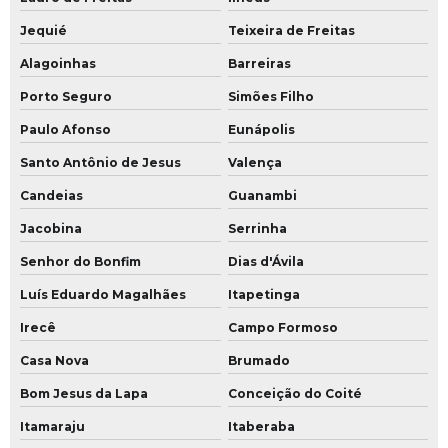
Jequié
Teixeira de Freitas
Alagoinhas
Barreiras
Porto Seguro
Simões Filho
Paulo Afonso
Eunápolis
Santo Antônio de Jesus
Valença
Candeias
Guanambi
Jacobina
Serrinha
Senhor do Bonfim
Dias d'Ávila
Luís Eduardo Magalhães
Itapetinga
Irecê
Campo Formoso
Casa Nova
Brumado
Bom Jesus da Lapa
Conceição do Coité
Itamaraju
Itaberaba