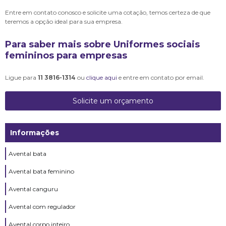
Entre em contato conosco e solicite uma cotação, temos certeza de que
teremos a opção ideal para sua empresa.
Para saber mais sobre Uniformes sociais
femininos para empresas
Ligue para
11 3816-1314
ou
clique aqui
e entre em contato por email.
Solicite um orçamento
Informações
Avental bata
Avental bata feminino
Avental canguru
Avental com regulador
Avental corpo inteiro