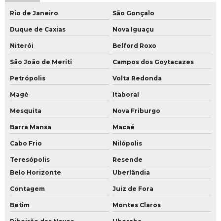
Rio de Janeiro
São Gonçalo
Uniforme hospitalar
Duque de Caxias
Nova Iguaçu
Uniforme hospitalar recepção
Niterói
Belford Roxo
Uniforme operacional
São João de Meriti
Campos dos Goytacazes
Uniforme operacional brim
Petrópolis
Volta Redonda
Uniforme operacional segurança
Magé
Itaboraí
Uniforme para camareira de hotel
Mesquita
Nova Friburgo
Uniforme para hotelaria
Barra Mansa
Macaé
Uniforme para limpeza
Cabo Frio
Nilópolis
Uniforme para limpeza empresas
Teresópolis
Resende
Uniforme social feminino personalizado
Belo Horizonte
Uberlândia
Uniforme social feminino pronta entrega
Contagem
Juiz de Fora
Betim
Montes Claros
Uniforme social para empresa