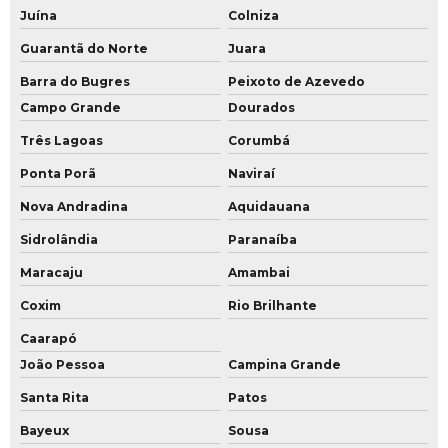
Juína
Colniza
Guarantã do Norte
Juara
Barra do Bugres
Peixoto de Azevedo
Campo Grande
Dourados
Três Lagoas
Corumbá
Ponta Porã
Naviraí
Nova Andradina
Aquidauana
Sidrolândia
Paranaíba
Maracaju
Amambai
Coxim
Rio Brilhante
Caarapó
João Pessoa
Campina Grande
Santa Rita
Patos
Bayeux
Sousa