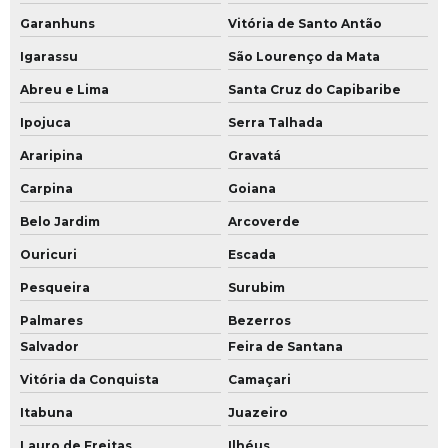
Garanhuns
Vitória de Santo Antão
Igarassu
São Lourenço da Mata
Abreu e Lima
Santa Cruz do Capibaribe
Ipojuca
Serra Talhada
Araripina
Gravatá
Carpina
Goiana
Belo Jardim
Arcoverde
Ouricuri
Escada
Pesqueira
Surubim
Palmares
Bezerros
Salvador
Feira de Santana
Vitória da Conquista
Camaçari
Itabuna
Juazeiro
Lauro de Freitas
Ilhéus