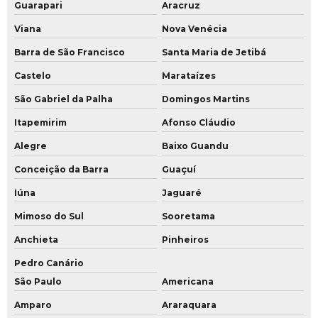
Guarapari
Aracruz
Fábrica de conjunto operacional
Viana
Nova Venécia
Camiseta uniforme masculino
Barra de São Francisco
Santa Maria de Jetibá
Uniforme brim com faixa refletiva laranja
Castelo
Marataízes
Uniforme de brim
São Gabriel da Palha
Domingos Martins
Camiseta uniforme empresa personalizada
Itapemirim
Afonso Cláudio
Uniforme de brim manga longa
Alegre
Baixo Guandu
Conceição da Barra
Guaçuí
Iúna
Jaguaré
Mimoso do Sul
Sooretama
Anchieta
Pinheiros
Pedro Canário
São Paulo
Americana
Amparo
Araraquara