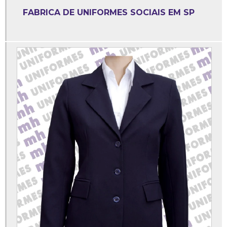
Conjunto copeira
FABRICA DE UNIFORMES SOCIAIS EM SP
Conjunto operacional
Dolmã feminino manga curta
Empresa de uniforme social
Empresa de uniformes em são paulo
Empresa de uniformes profissionais sp
Fabrica de calça brim
Fábrica de uniforme social
Fábrica de uniformes hospitalares
Fábrica de uniformes sp
Fabricante de uniformes
Fabricante de uniformes em brim
Fabricante de uniformes para empresas