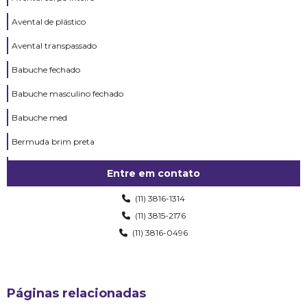
Avental de plástico
Avental transpassado
Babuche fechado
Babuche masculino fechado
Babuche med
Bermuda brim preta
Bibico branco
Entre em contato
Bibico cozinha
(11) 3816-1314
Blusa de moletom uniforme
(11) 3815-2176
(11) 3816-0496
Boné uniforme
Calça brim uniforme
Calça legging uniforme
Páginas relacionadas