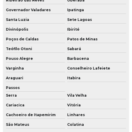
Ribeirão das Neves
Uberaba
Uniforme social para secretaria
Governador Valadares
Ipatinga
Uniforme social personalizado
Santa Luzia
Sete Lagoas
Uniforme vestido copeira
Divinópolis
Ibirité
Uniformes profissionais guarda pó
Poços de Caldas
Patos de Minas
Uniformes pronta entrega
Teófilo Otoni
Sabará
Uniformes pronta entrega em sp
Pouso Alegre
Barbacena
Uniformes sociais camisas
Varginha
Conselheiro Lafeiete
Uniformes sociais femininos para empresas
Araguari
Itabira
Fabricante de uniformes sociais
Passos
Uniformes sociais no atacado
Serra
Vila Velha
Fabrica de uniformes sociais em sp
Cariacica
Vitória
Fábrica de uniformes feminino
Cachoeiro de Itapemirim
Linhares
São Mateus
Colatina
Fabricante de uniforme para clínicas