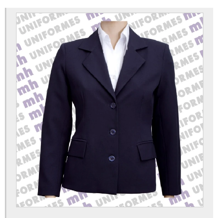
Calça oxford com elástico
Calça social feminina uniforme
Camisa de uniforme
Camisa de uniforme gola polo
Camisa de uniforme polo
Camisa de uniforme social feminina
Camisa social masculina manga curta uniforme
Colete social feminino uniforme
Confecção de uniformes escolares
Confecção de uniformes hospitalares
Confecção de uniformes são paulo
Confecção de uniformes sp
Conjunto babá