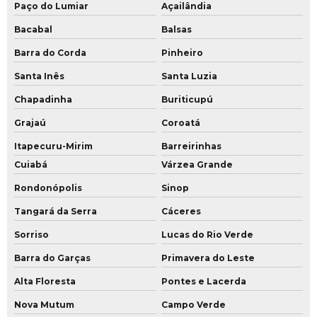
Paço do Lumiar
Açailândia
Bacabal
Balsas
Barra do Corda
Pinheiro
Santa Inês
Santa Luzia
Chapadinha
Buriticupú
Grajaú
Coroatá
Itapecuru-Mirim
Barreirinhas
Cuiabá
Várzea Grande
Rondonópolis
Sinop
Tangará da Serra
Cáceres
Sorriso
Lucas do Rio Verde
Barra do Garças
Primavera do Leste
Alta Floresta
Pontes e Lacerda
Nova Mutum
Campo Verde