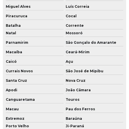
Miguel Alves
Luís Correia
Piracuruca
Cocal
Batalha
Corrente
Natal
Mossoró
Parnamirim
São Gonçalo do Amarante
Macaíba
Ceará-Mirim
Caicó
Açu
Currais Novos
São José de Mipibu
Santa Cruz
Nova Cruz
Apodi
João Câmara
Canguaretama
Touros
Macau
Pau dos Ferros
Extremoz
Baraúna
Porto Velho
Ji-Paraná