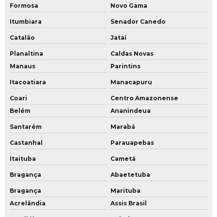
Formosa
Novo Gama
Itumbiara
Senador Canedo
Catalão
Jataí
Planaltina
Caldas Novas
Manaus
Parintins
Itacoatiara
Manacapuru
Coari
Centro Amazonense
Belém
Ananindeua
Santarém
Marabá
Castanhal
Parauapebas
Itaituba
Cametá
Bragança
Abaetetuba
Bragança
Marituba
Acrelândia
Assis Brasil