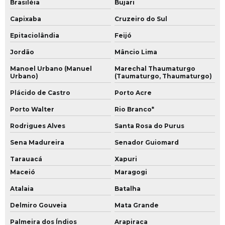
Brasiléia
Bujari
Capixaba
Cruzeiro do Sul
Epitaciolândia
Feijó
Jordão
Mâncio Lima
Manoel Urbano (Manuel
Marechal Thaumaturgo
Urbano)
(Taumaturgo, Thaumaturgo)
Plácido de Castro
Porto Acre
Porto Walter
Rio Branco*
Rodrigues Alves
Santa Rosa do Purus
Sena Madureira
Senador Guiomard
Tarauacá
Xapuri
Maceió
Maragogi
Atalaia
Batalha
Delmiro Gouveia
Mata Grande
Palmeira dos Índios
Arapiraca