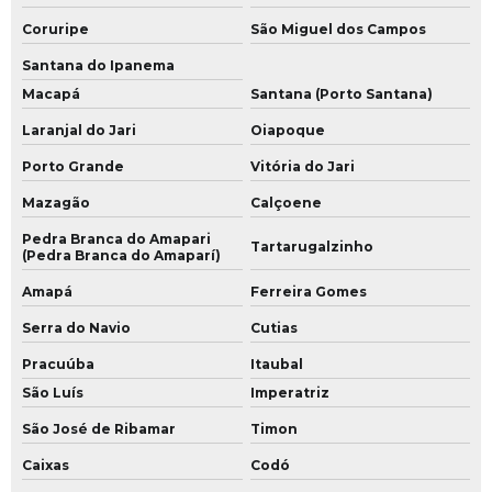
Coruripe
São Miguel dos Campos
Santana do Ipanema
Macapá
Santana (Porto Santana)
Laranjal do Jari
Oiapoque
Porto Grande
Vitória do Jari
Mazagão
Calçoene
Pedra Branca do Amapari
Tartarugalzinho
(Pedra Branca do Amaparí)
Amapá
Ferreira Gomes
Serra do Navio
Cutias
Pracuúba
Itaubal
São Luís
Imperatriz
São José de Ribamar
Timon
Caixas
Codó