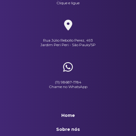
Clique e ligue
Uniforme Social Masculino
Calça Cargo Brim Caqui
Jaquetas Masculina Em Microfibra Peletizada Preta
Rua Júlio Rebollo Perez, 493
Sapatilha Moleca com Lona Branca
Jardim Peri Peri - São Paulo/SP
(11) 98687-1784
Chame no WhatsApp
Home
Sobre nós