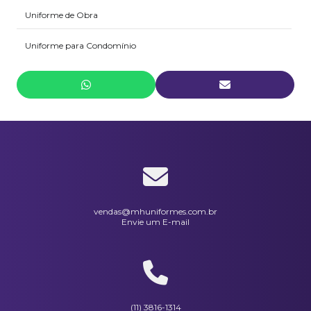
Uniforme de Obra
Uniforme para Condomínio
Uniforme para Copa
Uniforme para Hospitais e Clínicas
Uniforme para Hotéis
Uniforme para Mecânica
Uniforme para Recepção
vendas@mhuniformes.com.br
Envie um E-mail
Uniforme para Restaurantes
Uniforme para Salão de Beleza
Uniforme Social Feminino
(11) 3816-1314