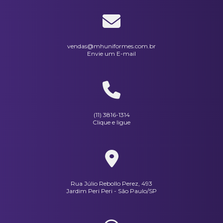
Jaquetas Masculina Em Microfibra Peletizada Azul Marinho
Pulôver Masculino noDecote V Azul Marinho
vendas@mhuniformes.com.br
Envie um E-mail
Pulôver Masculino no Decote V Preto
(11) 3816-1314
Clique e ligue
Rua Júlio Rebollo Perez, 493
Jardim Peri Peri - São Paulo/SP