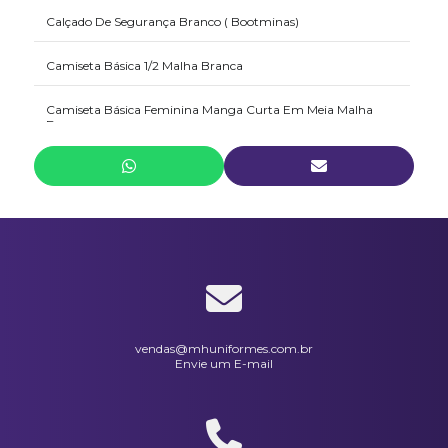
Calçado De Segurança Branco ( Bootminas)
Camiseta Básica 1/2 Malha Branca
Camiseta Básica Feminina Manga Curta Em Meia Malha
Branca
Camiseta Feminina Manga Curta Modelo Fitness Malha
Canelada
Camiseta Modelo Fitness Manga Longa Malha Canelada
Branca
Camiseta Polo Feminina Em Piquet Branca
Camiseta Polo Masculina Em Malha Piquet Branca
vendas@mhuniformes.com.br
Envie um E-mail
Casaquinho Transpassado Em Oxford Branco
Conjunto Feminino Em Microfibra Branco