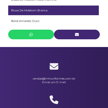
Blusa De Moletom Branca
Boné Amarelo Ouro
Bota Cano Longo Em Pvc Injetado Vulcabrás
Calça 1/2 Elástico Em Brim Preta
Calça De Moletom Azul Marinho
Calça De Moletom Branca
Calça Elástico Inteiro Em Brim Branca
vendas@mhuniformes.com.br
Envie um E-mail
Calça Elástico Inteiro Em Brim Cinza
Calça Modelo Cargo Em Brim Preta
Camiseta Básica Masculina 1/2 Malha Laranja