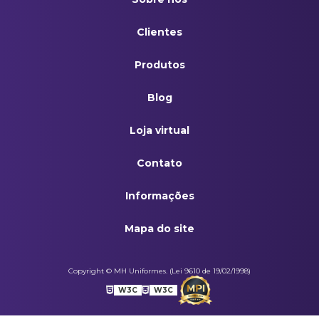
Conjunto Em Brim Gola Italiana Azul Royal
Clientes
Conjunto Em Brim Gola Italiana Cinza
Produtos
Jaleco Gola Esporte Em Brim Manga Curta Azul Royal
Blog
Jaleco Gola Esporte Em Brim Manga Curta Cinza
Loja virtual
Pulôver Masculino Decote V Azul Marinho
Contato
Informações
Mapa do site
Copyright © MH Uniformes. (Lei 9610 de 19/02/1998)
W3C
W3C