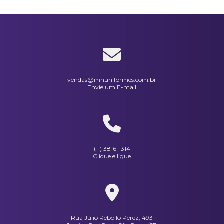
Lenço Bala Em Crepe Laranja
Lenço Bala Em Crepe Preto
Lenço Bala Em Crepe Verde Escuro
Lenço Bala Em Crepe Verde Limão
vendas@mhuniformes.com.br
Envie um E-mail
Lenço Bala Em Crepe Vinho
Lenço Bala Em Crepe Vinho
Mestre Cuca Descartável
(11) 3816-1314
Clique e ligue
Rua Júlio Rebollo Perez, 493