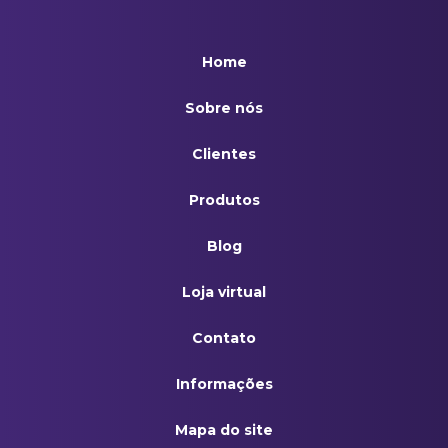
Camiseta Pólo Masculina Preta
Conjunto Em Brim Gola Esporte Azul Royal
Home
Conjunto Em Brim Gola Esporte Cinza
Sobre nós
Conjunto Em Brim Gola Italiana Azul Royal
Clientes
Conjunto Em Brim Gola Italiana Cinza
Produtos
Jaleco Gola Esporte Em Brim Manga Curta Azul Royal
Blog
Jaleco Gola Esporte Em Brim Manga Curta Cinza
Loja virtual
Pulôver Masculino Decote V Azul Marinho
Contato
Informações
Mapa do site