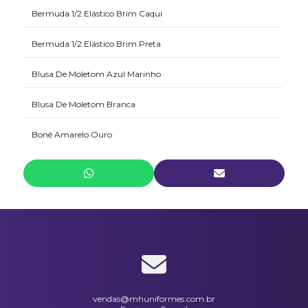
Bermuda 1/2 Elástico Brim Caqui
Bermuda 1/2 Elástico Brim Preta
Blusa De Moletom Azul Marinho
Blusa De Moletom Branca
Boné Amarelo Ouro
Bota Cano Longo Em Pvc Injetado Vulcabrás
Calça 1/2 Elástico Em Brim Preta
Calça De Moletom Azul Marinho
Calça De Moletom Branca
Calça Elástico Inteiro Em Brim Branca
vendas@mhuniformes.com.br