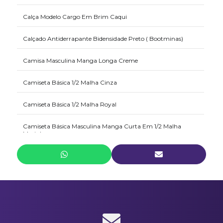
Calça Modelo Cargo Em Brim Caqui
Calçado Antiderrapante Bidensidade Preto ( Bootminas)
Camisa Masculina Manga Longa Creme
Camiseta Básica 1/2 Malha Cinza
Camiseta Básica 1/2 Malha Royal
Camiseta Básica Masculina Manga Curta Em 1/2 Malha
Marinho
Camiseta Polo Em Piquet Marinho
Camiseta Polo Masculina Em Malha Piquet Cinza
Jaqueta Masculina Em Microfibra Marinho
Jaqueta Masculino Em Microfibra Preto