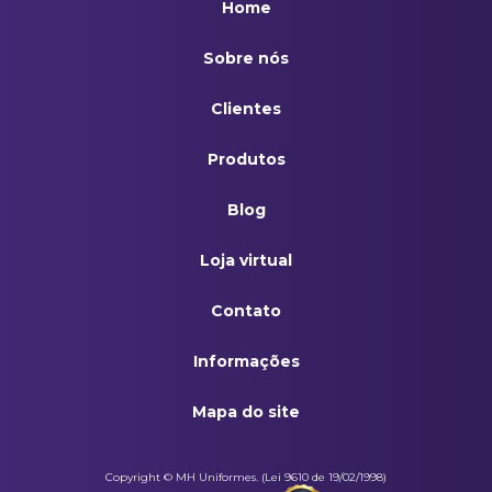
Home
Conjunto Em Brim Gola Esporte Cinza
Sobre nós
Conjunto Em Brim Gola Italiana Azul Royal
Clientes
Conjunto Em Brim Gola Italiana Cinza
Produtos
Jaleco Gola Esporte Em Brim Manga Curta Azul Royal
Blog
Jaleco Gola Esporte Em Brim Manga Curta Cinza
Loja virtual
Pulôver Masculino Decote V Azul Marinho
Contato
Informações
Mapa do site
Copyright © MH Uniformes. (Lei 9610 de 19/02/1998)