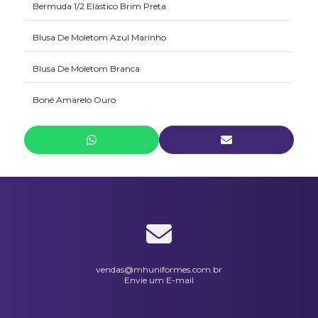
Bermuda 1/2 Elástico Brim Preta
Blusa De Moletom Azul Marinho
Blusa De Moletom Branca
Boné Amarelo Ouro
Bota Cano Longo Em Pvc Injetado Vulcabrás
Calça 1/2 Elástico Em Brim Preta
Calça De Moletom Azul Marinho
Calça De Moletom Branca
Calça Elástico Inteiro Em Brim Branca
vendas@mhuniformes.com.br
Envie um E-mail
Calça Elástico Inteiro Em Brim Cinza