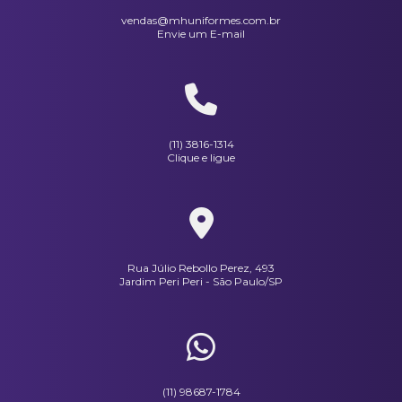
Paletó Masculino Em Oxford
vendas@mhuniformes.com.br
Envie um E-mail
(11) 3816-1314
Clique e ligue
Rua Júlio Rebollo Perez, 493
Jardim Peri Peri - São Paulo/SP
(11) 98687-1784