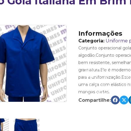
 Gola Italiana Em Brim 
Informações
Categoria:
Uniforme 
Conjunto operacional gola
algodão.Conjunto operac
bem resistente, semelha
gramatura.Ele é moderno,
JAQUETAS
CHARPE
MASCULINA
LEN
para a uniformização.Este
GRAVATA
GRAVATA
EM
EM
BALA
FEMININA
NÓ FIXO
uma calça com elástico na
CREPE
MICROFIBRA
CRE
VINHO
MARINHO
PRETO
mangas curtas.
PELETIZADA
AMAR
PRETA
Compartilhe: