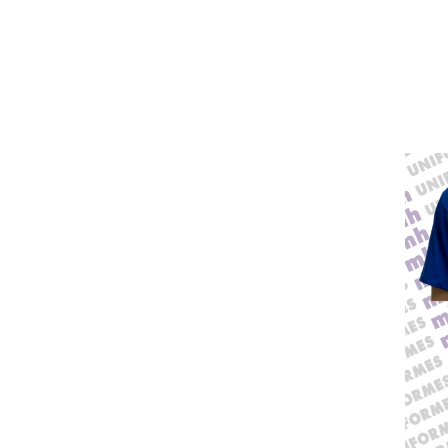
Guarda Pó Manga Curta Em Brim
Azul Royal
Guarda Pó Manga Curta Em Brim
Cinza
Jaqueta Masculina Em Microfibra
Peletizada Azul Marinho