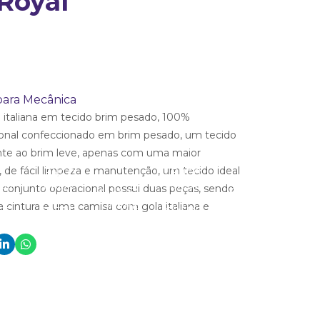
Royal
para Mecânica
 italiana em tecido brim pesado, 100%
ional confeccionado em brim pesado, um tecido
nte ao brim leve, apenas com uma maior
 de fácil limpeza e manutenção, um tecido ideal
LENÇO
LENÇO
LENÇO
LENÇO
ÇO
BALA
BALA
LENÇ
 conjunto operacional possui duas peças, sendo
BALA EM
BALA
 EM
EM
EM
BALA 
CREPE
EM
 cintura e uma camisa com gola italiana e
PE
CREPE
CREPE
CREP
AZUL
CREPE
ELO
AZUL
AZUL
LARAN
MARINHO
BRANCO
CLARO
ROYAL