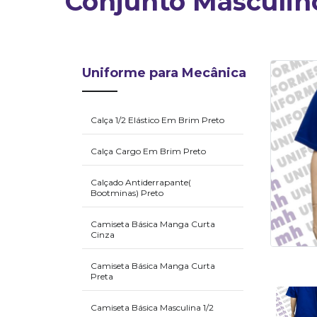
Conjunto Masculino
ACESSÓRIOS
Uniforme para Mecânica
Calça 1/2 Elástico Em Brim Preto
Calça Cargo Em Brim Preto
Calçado Antiderrapante(
CALÇA
E
Bootminas) Preto
CARGO
BRIM
CAQUI
Camiseta Básica Manga Curta
Cinza
Camiseta Básica Manga Curta
Preta
Camiseta Básica Masculina 1/2