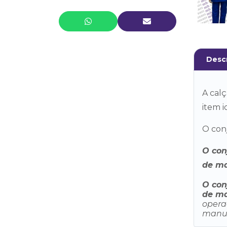
Malha Azul Marinho
Camiseta Básica Masculina 1/2
Malha Azul Royal
Camiseta Pólo Masculina Azul
Desc
Marinho
Camiseta Polo Masculina Cinza
A calç
Camiseta Pólo Masculina Em
item i
Piquet Laranja
O conj
Camisetas Polo Masculina Preta
O con
Conjunto Masculino Gola Esporte
de ma
Em Brim Royal
O con
Conjunto Masculino Gola Italiana
de ma
Em Brim Cinza
opera
manut
Conjunto Masculino Gola Italiana
Em Brim Royal