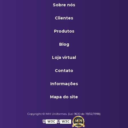
Conjunto Em Brim Gola Esporte Cinza
Sobre nós
Conjunto Em Brim Gola Italiana Azul Royal
Clientes
Conjunto Em Brim Gola Italiana Cinza
Produtos
Jaleco Gola Esporte Em Brim Manga Curta Azul Royal
Blog
Jaleco Gola Esporte Em Brim Manga Curta Cinza
Loja virtual
Pulôver Masculino Decote V Azul Marinho
Contato
Informações
Mapa do site
Copyright © MH Uniformes. (Lei 9610 de 19/02/1998)
W3C
W3C