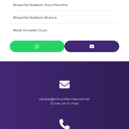
Blusa De Moletom Azul Marinho
Blusa De Moletom Branca
Boné Amarelo Ouro
Bota Cano Longo Em Pvc Injetado Vulcabrás
Calça 1/2 Elástico Em Brim Preta
Calça De Moletom Azul Marinho
Calça De Moletom Branca
Calça Elástico Inteiro Em Brim Branca
vendas@mhuniformes.com.br
Envie um E-mail
Calça Elástico Inteiro Em Brim Cinza
Calça Modelo Cargo Em Brim Preta